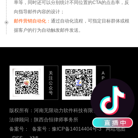
率等，同时还可以分别统计不同位置的CTA的点击率，反
向指导邮件内容的设计；
邮件营销自动化：
通过自动化流程，可指定目标群体或根
据客户的行为自动触发邮件发送。
关
A
注
P
公
P
众
下
号
载
版权所有：河南无限动力软件科技有限公司
法律顾问：陕西合恒律师事务所
备案号：
备案号：豫ICP备14014404号-3
网站地图