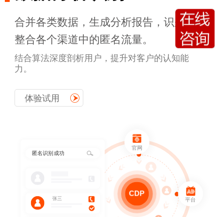
合并各类数据，生成分析报告，识别与
整合各个渠道中的匿名流量。
85153
58942
结合算法深度剖析用户，提升对客户的认知能
力。
85153
58942
体验试用
85153
58942
官网
匿名识别成功
CDP
张三
平台