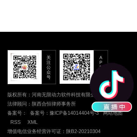
关
A
注
P
公
P
众
下
号
载
版权所有：河南无限动力软件科技有限公司
法律顾问：陕西合恒律师事务所
备案号：
备案号：豫ICP备14014404号-3
网站地图
RSS
XML
增值电信业务经营许可证：陕B2-20210304