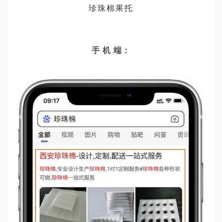
珍珠棉果托
手 机 端：