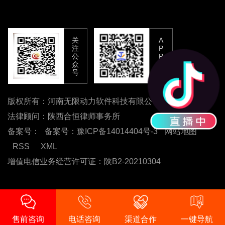
关
A
注
P
公
P
众
下
号
载
版权所有：河南无限动力软件科技有限公司
法律顾问：陕西合恒律师事务所
备案号：
备案号：豫ICP备14014404号-3
网站地图
RSS
XML
增值电信业务经营许可证：陕B2-20210304
售前咨询
电话咨询
渠道合作
一键导航