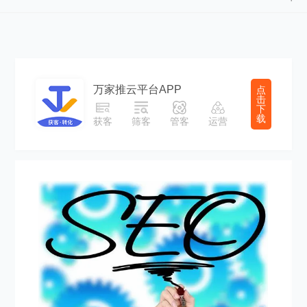
万家推云平台APP
点
击
下
载
获客
筛客
管客
运营