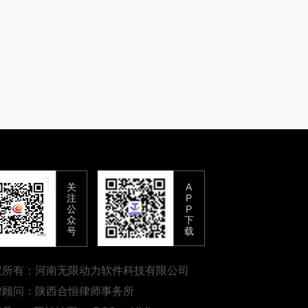
关
A
注
P
公
P
众
下
号
载
权所有：河南无限动力软件科技有限公司
律顾问：陕西合恒律师事务所