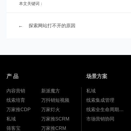
本文关键词：
←
探索网站打不开的原因
产 品
场景方案
内容营销
新派魔方
私域
线索培育
万抖销短视频
线索集成管理
万家推CDP
万家灯火
线索全生命周期孵化
私域
万家推SCRM
市场营销协同
筛客宝
万家推CRM