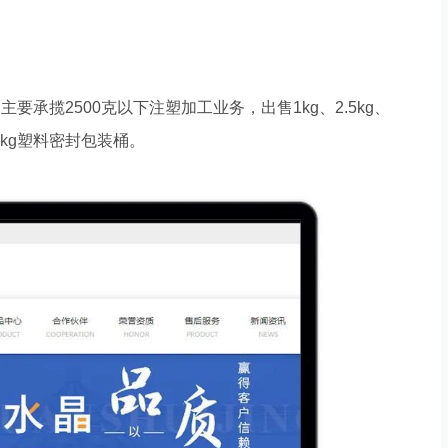
把创新写进基因里-万家推云平台3.0上线，助力企业数字化转型
，主要承揽
2500
克以下注塑加工业务，出售
1kg
、
2.5kg
、
kg
塑料密封包装桶。