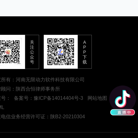
关
A
注
P
公
P
众
下
号
载
权所有：河南无限动力软件科技有限公司
律顾问：陕西合恒律师事务所
案号：
备案号：豫ICP备14014404号-3
网站地图
RSS
ML
电信业务经营许可证：陕B2-20210304