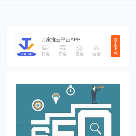
万家推云平台APP
点
击
下
载
获客
筛客
管客
运营