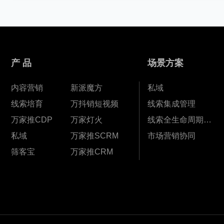
产 品
场景方案
内容营销
新派魔方
私域
线索培育
万抖销短视频
线索集成管理
万家推CDP
万家灯火
线索全生命周期孵化
私域
万家推SCRM
市场营销协同
筛客宝
万家推CRM