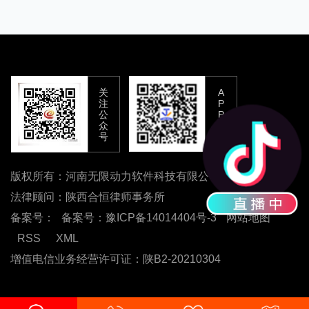
关
A
注
P
公
P
众
下
号
载
版权所有：河南无限动力软件科技有限公司
法律顾问：陕西合恒律师事务所
备案号：
备案号：豫ICP备14014404号-3
网站地图
RSS
XML
增值电信业务经营许可证：陕B2-20210304