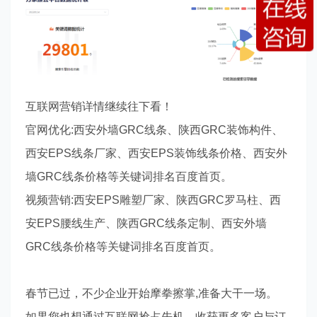
互联网营销详情继续往下看！
官网优化
:
西安外墙
GRC
线条、陕西
GRC
装饰构件、
西安
EPS
线条厂家、西安
EPS
装饰线条价格、西安外
墙
GRC
线条价格等关键词排名百度首页。
视频营销
:
西安EPS雕塑厂家、陕西
GRC
罗马柱、西
安
EPS
腰线生产、陕西
GRC
线条定制、西安外墙
GRC
线条价格等关键词排名百度首页。
春节已过，不少企业开始摩拳擦掌
,
准备大干一场。
如果您也想通过互联网抢占先机，收获更多客户与订